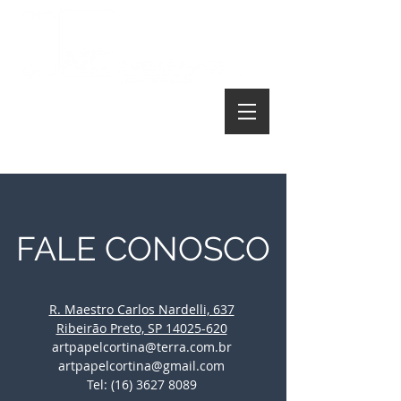
Telefone:
(16) 3627 8089
FALE CONOSCO
R. Maestro Carlos Nardelli, 637
Ribeirão Preto, SP 14025-620
artpapelcortina@terra.com.br
artpapelcortina@gmail.com
Tel: (16) 3627 8089